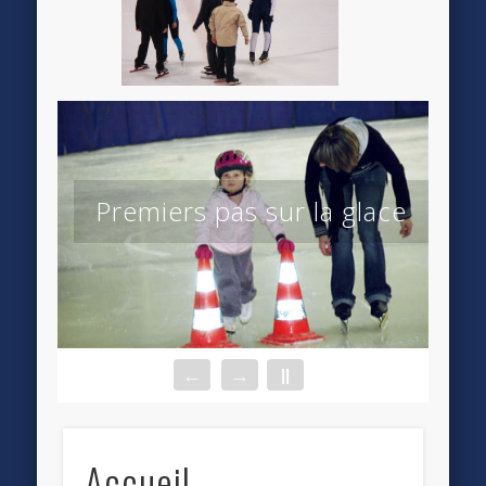
Premiers pas sur la glace
←
→
||
Accueil