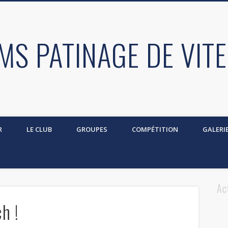
MS PATINAGE DE VIT
R
LE CLUB
GROUPES
COMPÉTITION
GALERI
Ac
h !