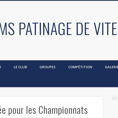
MS PATINAGE DE VIT
R
LE CLUB
GROUPES
COMPÉTITION
GALERI
Ac
ée pour les Championnats